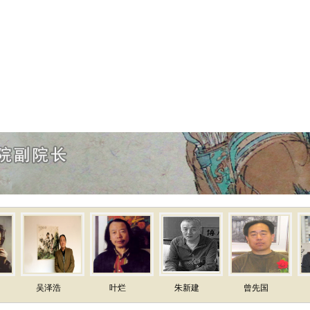
叶烂
朱新建
曾先国
邹方臣