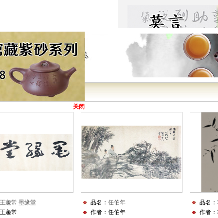
花鸟
花鸟
花鸟
踪影生香图
寒夜
十亩馀芦苇 新秋看雪霜
六月西湖锦绣乡，千层
妆
关闭
芭蕉为雨移，故向窗前
染露金风里 宜霜玉水滨
为爱葫芦手自栽，弱条
回
王蘧常 墨缘堂
品名：
任伯年
品名：
王蘧常
作者：任伯年
作者：
师古人，师造化