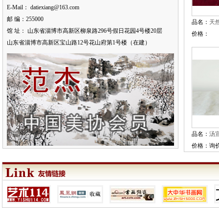
E-Mail： datiexiang@163.com
邮 编：255000
品名：
天
馆 址： 山东省淄博市高新区柳泉路296号假日花园4号楼20层
价格：
山东省淄博市高新区宝山路12号花山府第1号楼（在建）
品名：
汤
价格：询