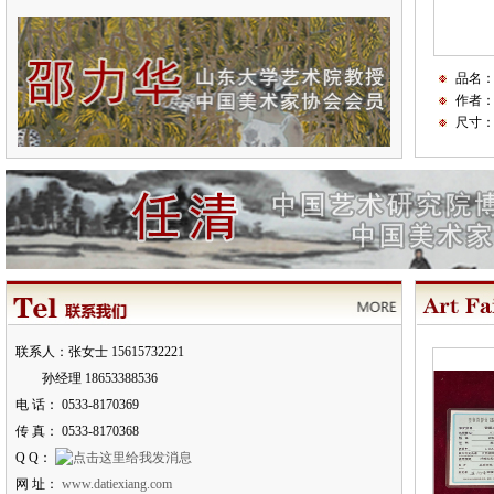
品名
作者
尺寸：6
联系人：张女士 15615732221
孙经理 18653388536
电 话： 0533-8170369
传 真： 0533-8170368
Q Q：
网 址：
www.datiexiang.com