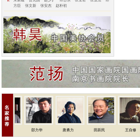
Z
朱新建
曾先国
赵少俨
邹岱东
张宝君
张业法
邹
方臣
张文新
张安杰
赵朴初
邵力华
唐勇力
田跃民
王自修
吴泽浩