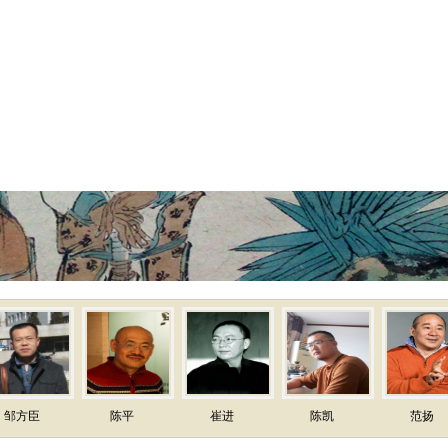
回
师古人，师造化
南国珍果荔枝先
张彦远历代名画记
陈平
崔进
陈凯
范扬
范杰