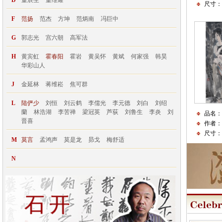
尺寸：
F
范扬
范杰
方坤
范炳南
冯巨中
G
郭志光
宫六朝
高军法
H
黄宾虹
霍春阳
霍岩
黄吴怀
黄斌
何家强
韩昊
华彩山人
J
金延林
蒋维崧
焦可群
L
陆俨少
刘恒
刘云鹤
李儒光
李元德
刘白
刘绍
蘭
林浩湖
李苦禅
梁冠英
芦荻
刘鲁生
李炎
刘
品名：
晋喜
作者：
尺寸：
M
莫言
孟鸿声
莫是龙
昴戈
梅舒适
N