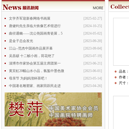
文学齐军迎新春网络书画展
[2025-02-27]
唐健钧先生亲临大铁像艺术馆进行
[2024-10-25]
曲径通幽——沈公尧国画青瓷展，5
[2024-05-02]
是金子总会发光
[2023-09-20]
江山--范杰中国画作品展开幕
[2023-09-04]
吴昌硕 十二帧小画，荷花绝了
[2023-07-19]
淄博市作家协会第五届主席团第一
[2023-06-21]
黄宾虹20幅山水小品，氤氲中墨色微
[2023-06-01]
品名
作者
母亲节 为妈妈沏杯茶吧！
[2023-05-14]
尺寸：1
中国著名雕塑家、画家田跃民走进
[2023-04-26]