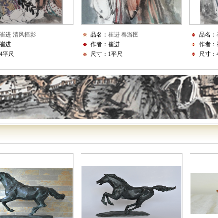
崔进 清风摇影
品名：
崔进 春游图
品名：
崔进
作者：崔进
作者：
4平尺
尺寸：1平尺
尺寸：