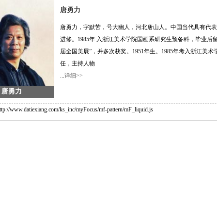
唐勇力
唐勇力，字默苦，号大幽人，河北唐山人。中国当代具有代表
进修。1985年 入浙江美术学院国画系研究生预备科，毕业
届全国美展”，并多次获奖。1951年生。1985年考入浙江
任，主持人物
...
详细>>
唐勇力
//www.datiexiang.com/ks_inc/myFocus/mf-pattern/mF_liquid.js