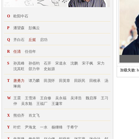
O
欧阳中石
P
潘望森
彭佩云
Q
齐白石
丘挺
启功
R
任清
任伯年
S
孙其峰
孙佰钧
石开
宋道永
沈鹏
宋子枫
宋力
沈其旺
邵力华
史如源
加载失败: http:
T
唐勇力
谭乃麟
田茂怀
田英章
田跃民
田根承
汤
琳南
W
王震
王雪涛
王自修
吴永福
吴泽浩
魏启厚
王习
仲
吴东魁
王福厂
王蘧常
X
熊伯齐
肖文飞
Y
叶烂
尹海龙
一水
杨继锋
于希宁