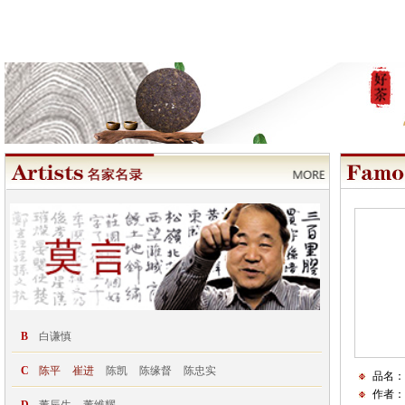
B
白谦慎
C
陈平
崔进
陈凯
陈缘督
陈忠实
品名：
作者：
D
董辰生
董维耀