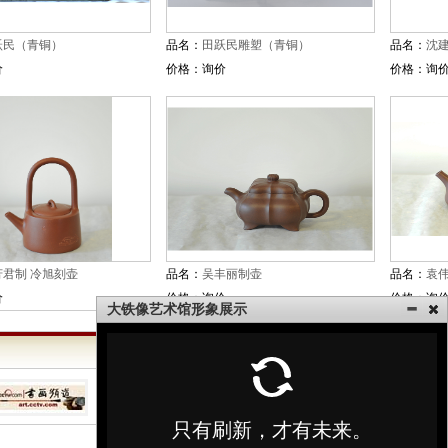
跃民（青铜）
品名：
田跃民雕塑（青铜）
品名：
沈
价
价格：询价
价格：询
芳君制 冷旭刻壶
品名：
吴丰丽制壶
品名：
袁
价
价格：询价
价格：询
大铁像艺术馆形象展示