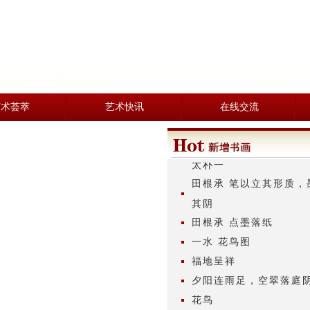
田根承 太古无法，太朴
太朴一
艺术荟萃
艺术快讯
在线交流
田根承 笔以立其形质，
其阴
田根承 点墨落纸
一水 花鸟图
福地呈祥
夕阳连雨足，空翠落庭
花鸟