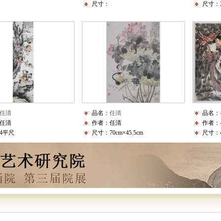
尺寸：
尺寸：2
南国珍果荔枝先
张彦远历代名画记
田根承 太古无法，太朴
太朴一
田根承 笔以立其形质，
任清
品名：
任清
品名：
任清
作者：任清
作者：
其阴
4平尺
尺寸：70cm×45.5cm
尺寸：
田根承 点墨落纸
一水 花鸟图
福地呈祥
夕阳连雨足，空翠落庭
花鸟