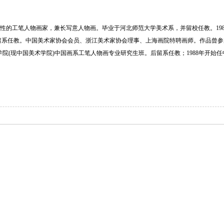
性的工笔人物画家，兼长写意人物画。毕业于河北师范大学美术系，并留校任教。198
花鸟
后留系任教。中国美术家协会会员、浙江美术家协会理事、上海画院特聘画师。作品曾参
花鸟
美术学院(现中国美术学院)中国画系工笔人物画专业研究生班。后留系任教；1988年开始
花鸟
踪影生香图
寒夜
十亩馀芦苇 新秋看雪霜
六月西湖锦绣乡，千层
妆
芭蕉为雨移，故向窗前
染露金风里 宜霜玉水滨
为爱葫芦手自栽，弱条